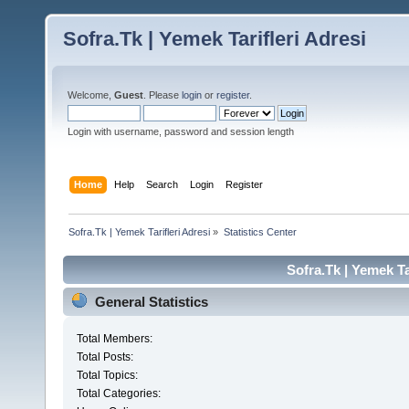
Sofra.Tk | Yemek Tarifleri Adresi
Welcome,
Guest
. Please
login
or
register
.
Login with username, password and session length
Home
Help
Search
Login
Register
Sofra.Tk | Yemek Tarifleri Adresi
»
Statistics Center
Sofra.Tk | Yemek Tar
General Statistics
Total Members:
Total Posts:
Total Topics:
Total Categories: