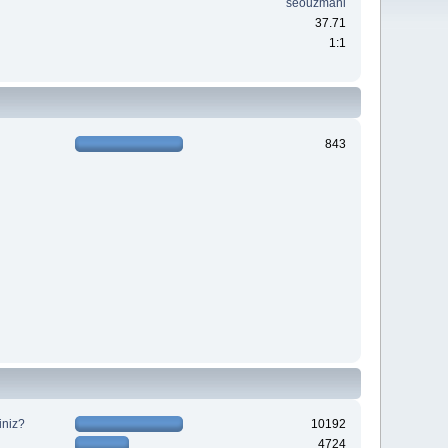
seouzmani
37.71
1:1
843
iniz?
10192
4724