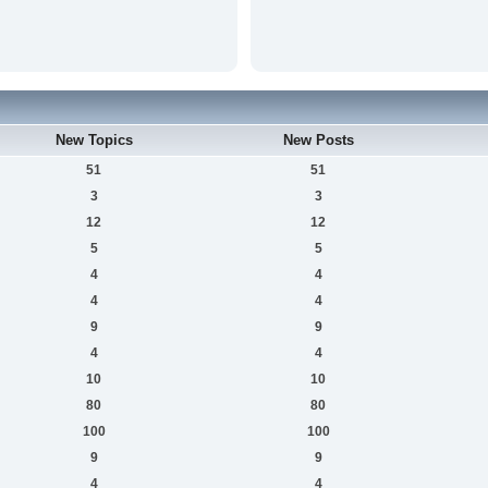
New Topics
New Posts
51
51
3
3
12
12
5
5
4
4
4
4
9
9
4
4
10
10
80
80
100
100
9
9
4
4