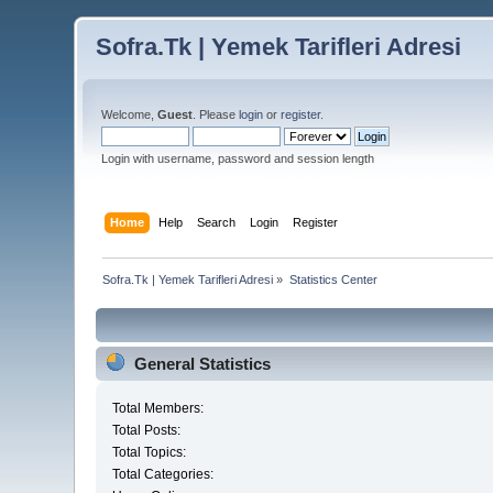
Sofra.Tk | Yemek Tarifleri Adresi
Welcome,
Guest
. Please
login
or
register
.
Login with username, password and session length
Home
Help
Search
Login
Register
Sofra.Tk | Yemek Tarifleri Adresi
»
Statistics Center
General Statistics
Total Members:
Total Posts:
Total Topics:
Total Categories: