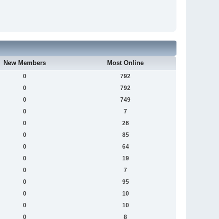
New Members
Most Online
0
792
0
792
0
749
0
7
0
26
0
85
0
64
0
19
0
7
0
95
0
10
0
10
0
8