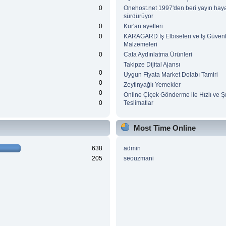
0
Onehost.net 1997'den beri yayın haya
sürdürüyor
0
Kur'an ayetleri
0
KARAGARD İş Elbiseleri ve İş Güvenl
Malzemeleri
0
Cata Aydınlatma Ürünleri
Takipze Dijital Ajansı
0
Uygun Fiyata Market Dolabı Tamiri
0
Zeytinyağlı Yemekler
0
Online Çiçek Gönderme ile Hızlı ve Ş
0
Teslimatlar
Most Time Online
638
admin
205
seouzmani