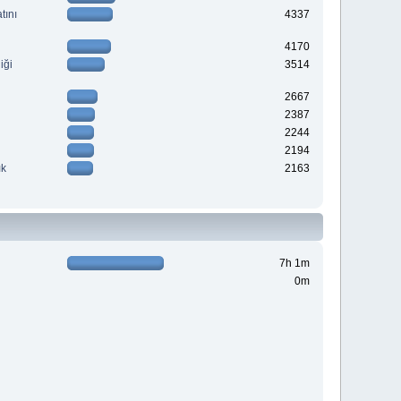
tını
4337
4170
iği
3514
2667
2387
2244
2194
ık
2163
7h 1m
0m