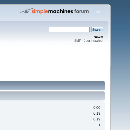
News:
SMF - Just Installed!
0.00
0.19
0.19
1