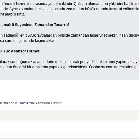
en önemli hizmetler arasında yer almaktadır. Çalışan elemanların yüklerini hafiflet
ktadır. Ayrıca sunulan hizmet esnasında zamandan büyük oranda tasarruf edilmesin
iyi alabilirsiniz.
 Asansörü Sayesinde Zamandan Tasarruf
nin sağladığı en büyük faydalardan biriside zamandan tasarruf etmektir. İnsan güc
ısa süreler içerisinde taşınmaktadır.
tlı Yük Asansör Hizmeti
olarak sunduğumuz asansörlerin düzenli olarak periyodik bakımlarını yaptırmaktayız.
almadan önce iyi bir araştırma yapmak gerekmektedir. Osbbazar.com adresinden gerekl
b Bazaar ile Halatlı Yük Asansörü Hizmeti