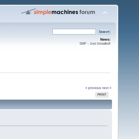
News:
SMF - Just Installed!
« previous
next »
PRINT