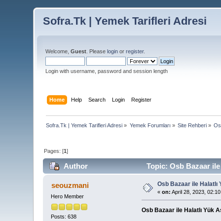
Sofra.Tk | Yemek Tarifleri Adresi
Welcome,
Guest
. Please
login
or
register
.
Login with username, password and session length
Home
Help
Search
Login
Register
Sofra.Tk | Yemek Tarifleri Adresi
»
Yemek Forumları
»
Site Rehberi
»
Os
Pages: [
1
]
Author
Topic: Osb Bazaar ile
Osb Bazaar ile Halatl
seouzmani
«
on:
April 28, 2023, 02:1
Hero Member
Osb Bazaar ile Halatlı Yük 
Posts: 638