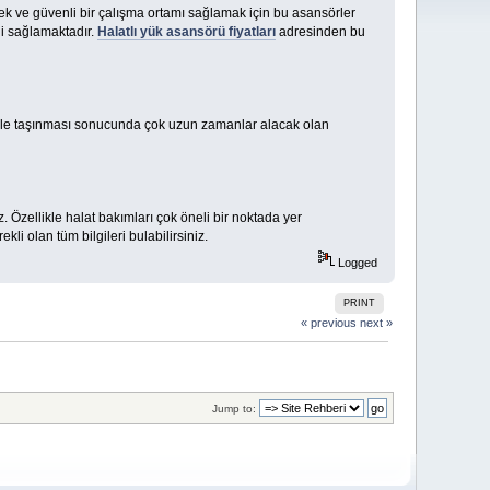
mek ve güvenli bir çalışma ortamı sağlamak için bu asansörler
i sağlamaktadır.
Halatlı yük asansörü fiyatları
adresinden bu
üyle taşınması sonucunda çok uzun zamanlar alacak olan
 Özellikle halat bakımları çok öneli bir noktada yer
i olan tüm bilgileri bulabilirsiniz.
Logged
PRINT
« previous
next »
Jump to: