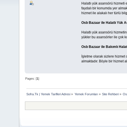
Halatlı yük asansörü hizmeti 
faydalı bir konumda yer alma
hizmet ile alakalı her türlü bilg
Osb Bazaar ile Halatlı Yük
Halatlı yük asansörü hizmeti
yükler bu asansörler ile çok k
Osb Bazaar ile Bakımlı Hala
İşletme olarak sizlere hizmet 
almaktadır. Böyle bir hizmet 
Pages: [
1
]
Sofra.Tk | Yemek Tarifleri Adresi
»
Yemek Forumları
»
Site Rehberi
»
Os