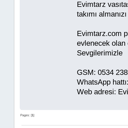
Evimtarz vasıtas
takımı almanızı
Evimtarz.com pl
evlenecek olan ç
Sevgilerimizle
GSM: 0534 238
WhatsApp hattı
Web adresi: Ev
Pages: [
1
]