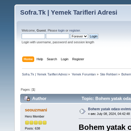
Sofra.Tk | Yemek Tarifleri Adresi
Welcome,
Guest
. Please
login
or
register
.
Login with username, password and session length
Home
Help
Search
Login
Register
Sofra.Tk | Yemek Tarifleri Adresi
»
Yemek Forumları
»
Site Rehberi
»
Bohem 
Pages: [
1
]
Author
Topic: Bohem yatak odas
Bohem yatak odası evimt
seouzmani
«
on:
July 08, 2024, 04:42:48
Hero Member
Bohem yatak o
Posts: 638