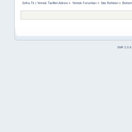
Sofra.Tk | Yemek Tarifleri Adresi
»
Yemek Forumları
»
Site Rehberi
»
Bohem 
SMF 2.0.9