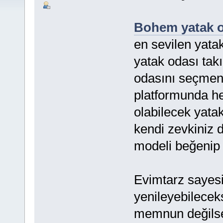
Bohem yatak o
en sevilen yatak
yatak odası tak
odasını seçmeni
platformunda he
olabilecek yatak
kendi zevkiniz 
modeli beğenip h
Evimtarz sayesi
yenileyebilecek
memnun değilsen